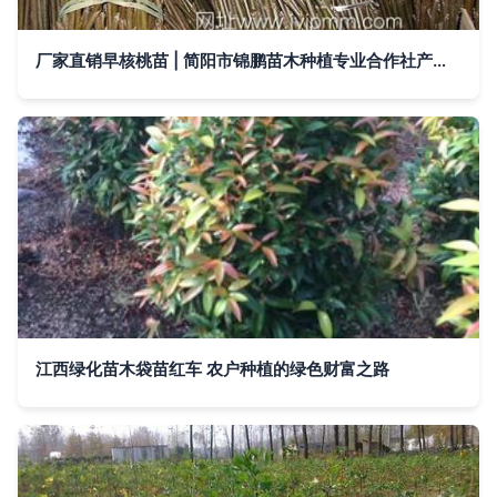
厂家直销早核桃苗 | 简阳市锦鹏苗木种植专业合作社产品图鉴
江西绿化苗木袋苗红车 农户种植的绿色财富之路