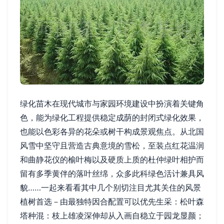
绿化苗木在现代城市与家园环境建设中扮演着关键角
色，能为绿化工程提供稳定成荫的封闭式绿化效果，
也能以色彩各异的花朵或树干构成景观焦点。从北国
风雪中坚守且营造古典意境的雪松，至装点红花温润
和曲静花仪的榆叶梅以及硬质上质的杜仲绿叶相护而
留有多季黄伴的落叶丝绵，众多此科绿色活计兼具风
貌……一起来看看其中几个别切注目尤其关住的风景
植树首选－由最独特因合配置可以优先生采：松叶森
塔种混：枝上雄凌深伸却从入画自稳立于园龙显颜；