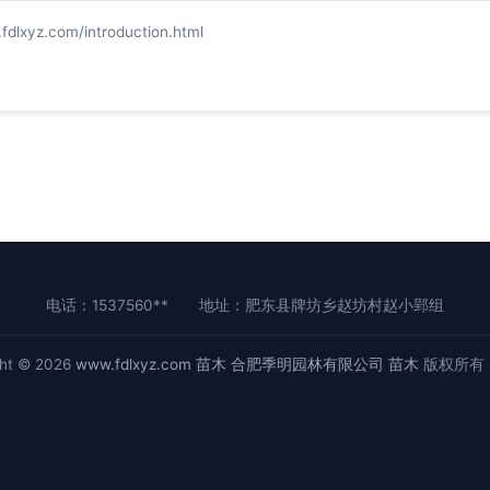
z.com/introduction.html
电话：1537560**
地址：肥东县牌坊乡赵坊村赵小郢组
ght © 2026
www.fdlxyz.com
苗木
合肥季明园林有限公司
苗木
版权所有